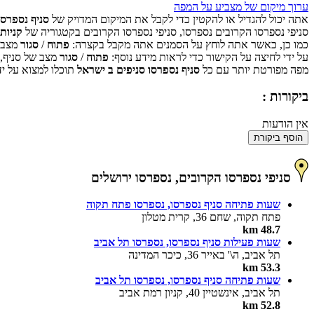
ערוך מיקום של מצביע על המפה
אתה יכול להגדיל או להקטין כדי לקבל את המיקום המדויק של
סניף נספרסו בירו
סניפי נספרסו הקרובים נספרסו, סניפי נספרסו הקרובים בקטגוריה של
קניות
כמו כן, כאשר אתה לוחץ על הסמנים אתה מקבל בקצרה:
פתוח
/
סגור
מצב ש
על ידי לחיצה על הקישור כדי לראות מידע נוסף:
פתוח
/
סגור
מצב של סניף,
מפה מפורטת יותר עם כל
סניף נספרסו סניפים ב ישראל
תוכלו למצוא על יד
ביקורות :
אין הודעות
הוסף ביקורת
סניפי נספרסו הקרובים, נספרסו ירושלים
שעות פתיחה סניף נספרסו, נספרסו פתח תקוה
פתח תקוה, שחם 36, קרית מטלון
48.7 km
שעות פעילות סניף נספרסו, נספרסו תל אביב
תל אביב, ה\' באייר 36, כיכר המדינה
53.3 km
שעות פתיחה סניף נספרסו, נספרסו תל אביב
תל אביב, אינשטיין 40, קניון רמת אביב
52.8 km