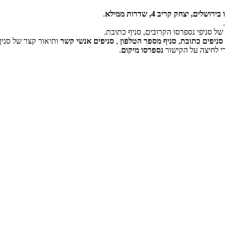
שלים, יצחק קריב 4, שדרות ממילא
.
.
ל סניפי נספרסו הקרובים, סניף כתובת.
‏דף זה לא יכול לטעון את מפות Google כראוי.
סניפים כתובת
,
סניף מספר הטלפון
,
סניפים אנשי קשר
ותיאור קצר של סניף
י לחיצה על הקישור
נספרסו מיקום
.
אישור
האם האתר הזה בבעלותך?